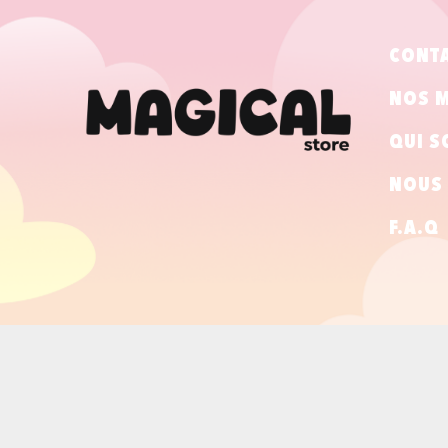
CONT
NOS 
QUI S
NOUS 
F.A.Q