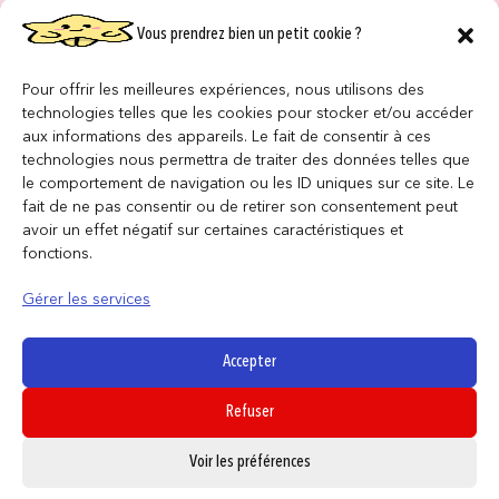
Vous prendrez bien un petit cookie ?
NOS MAGASINS
QUI SOMMES NOUS ?
Pour offrir les meilleures expériences, nous utilisons des
technologies telles que les cookies pour stocker et/ou accéder
NOUS REJOINDRE
aux informations des appareils. Le fait de consentir à ces
technologies nous permettra de traiter des données telles que
le comportement de navigation ou les ID uniques sur ce site. Le
F.A.Q
fait de ne pas consentir ou de retirer son consentement peut
avoir un effet négatif sur certaines caractéristiques et
INFORMATIONS LÉGALES
fonctions.
Gérer les services
Conditions générales de vente
Politique de confidentialité
Accepter
Politique de cookies
Refuser
Mentions légales
0
Voir les préférences
SUIVEZ NOUS