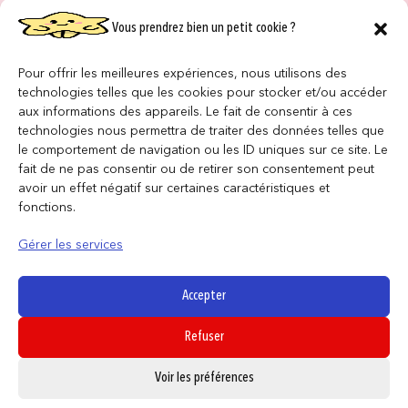
Vous prendrez bien un petit cookie ?
NOS MAGASINS
QUI SOMMES NOUS ?
Pour offrir les meilleures expériences, nous utilisons des
technologies telles que les cookies pour stocker et/ou accéder
NOUS REJOINDRE
aux informations des appareils. Le fait de consentir à ces
technologies nous permettra de traiter des données telles que
le comportement de navigation ou les ID uniques sur ce site. Le
F.A.Q
fait de ne pas consentir ou de retirer son consentement peut
avoir un effet négatif sur certaines caractéristiques et
INFORMATIONS LÉGALES
fonctions.
Gérer les services
Conditions générales de vente
Politique de confidentialité
Accepter
Politique de cookies
Refuser
Mentions légales
0
Voir les préférences
SUIVEZ NOUS