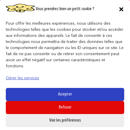
Vous prendrez bien un petit cookie ?
NOS MAGASINS
QUI SOMMES NOUS ?
Pour offrir les meilleures expériences, nous utilisons des
technologies telles que les cookies pour stocker et/ou accéder
NOUS REJOINDRE
aux informations des appareils. Le fait de consentir à ces
technologies nous permettra de traiter des données telles que
le comportement de navigation ou les ID uniques sur ce site. Le
F.A.Q
fait de ne pas consentir ou de retirer son consentement peut
avoir un effet négatif sur certaines caractéristiques et
INFORMATIONS LÉGALES
fonctions.
Gérer les services
Conditions générales de vente
Politique de confidentialité
Accepter
Politique de cookies
Refuser
Mentions légales
0
Voir les préférences
SUIVEZ NOUS