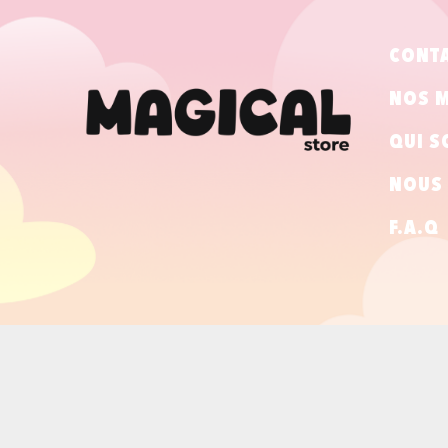
CONT
NOS 
QUI S
NOUS 
F.A.Q