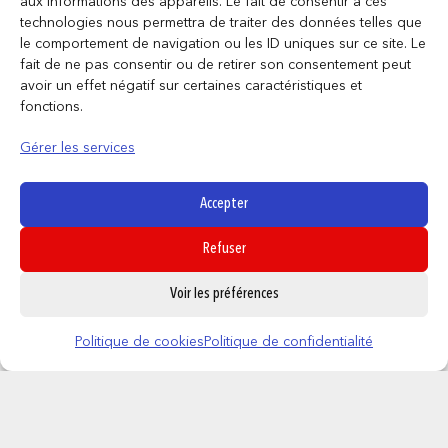
aux informations des appareils. Le fait de consentir à ces
technologies nous permettra de traiter des données telles que
vices cachés prévue aux articles
le comportement de navigation ou les ID uniques sur ce site. Le
1641 et suivants du Code civil.
fait de ne pas consentir ou de retirer son consentement peut
avoir un effet négatif sur certaines caractéristiques et
fonctions.
Informations
Gérer les services
complémentaires
Accepter
Refuser
0
Poids
Voir les préférences
0,545 kg
Politique de cookies
Politique de confidentialité
Dimensions
44 × 7 × 4 cm