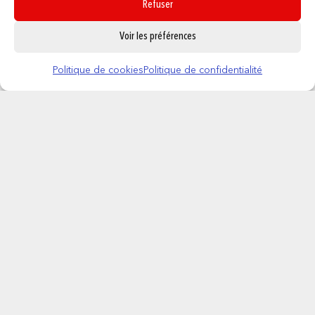
Refuser
0
Voir les préférences
Demon Slayer – Bobble Head POP N° 869
– Zenitsu Agatsuna
Politique de cookies
Politique de confidentialité
16,95
€
AJOUTER AU PANIER