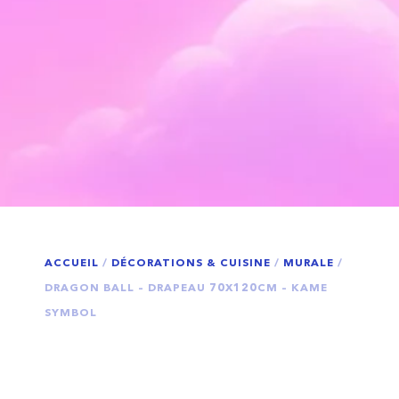
ACCUEIL
/
DÉCORATIONS & CUISINE
/
MURALE
/
DRAGON BALL – DRAPEAU 70X120CM – KAME
SYMBOL