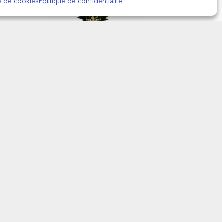
ue de cookies
Politique de confidentialité
de
DRAGON BALL SUPER –
Porte-clés Goku classique
8,95
€
AJOUTER AU PANIER