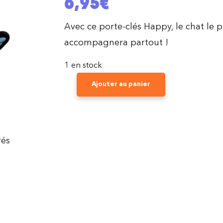
6,95
€
Avec ce porte-clés Happy, le chat le 
accompagnera partout !
1 en stock
Ajouter au panier
QUANTITÉ
DE
FAIRY
TAIL
rés
-
PORTE
CLÉ
PVC
HAPPY