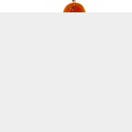
Dragon Ball Z – Porte-clés
Boule de Cristal 3D
13,95
€
AJOUTER AU PANIER