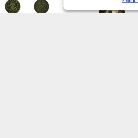
Politiq
HUNTER X HUNTER –
ONE PIECE – Chapeau 
Phantom Troupe Coin –
Luffy – Porte-Cles 3D
Porte-clés en métal
11,95
€
6,95
€
AJOUTER AU PANIER
AJOUTER AU PANIER