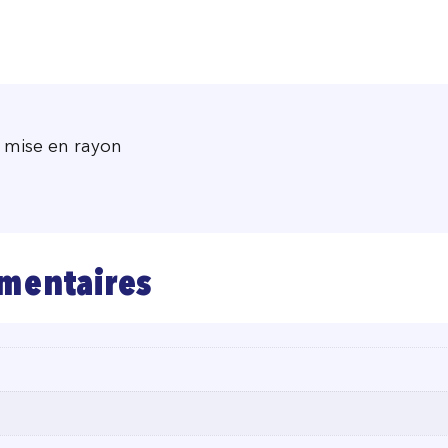
a mise en rayon
m
mentaires