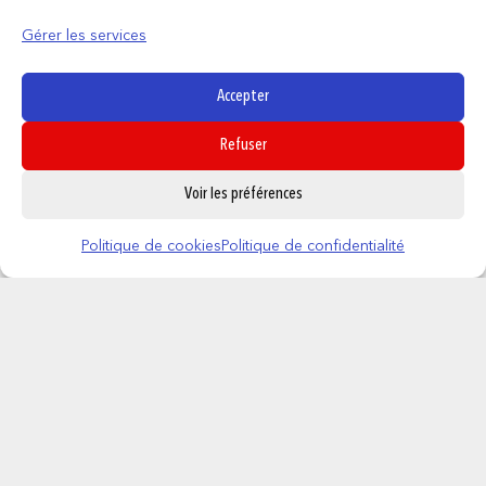
Gérer les services
Accepter
Refuser
0
Voir les préférences
Politique de cookies
Politique de confidentialité
STITCH – Sable – Sac à Dos Novelty
74,95
€