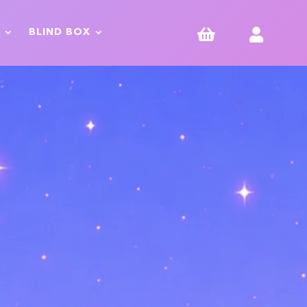


BLIND BOX