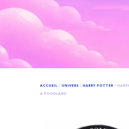
ACCUEIL
/
UNIVERS
/
HARRY POTTER
/ HARR
À POUDLARD