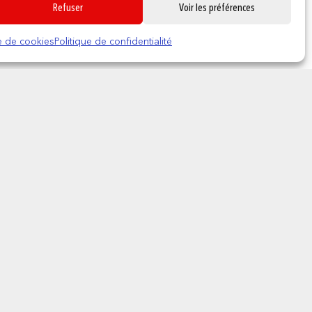
Refuser
Voir les préférences
0
ue de cookies
Politique de confidentialité
na
STITCH – Paires de
Chaussettes stitch Happy