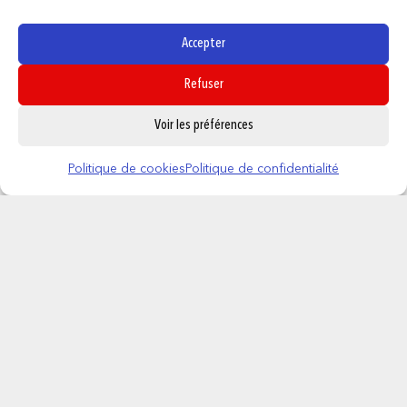
Accepter
Refuser
0
Voir les préférences
Politique de cookies
Politique de confidentialité
JOJO’S BIZARRE ADVENTURE – Porte-
clés Casquette Jotaro
9,95
€
AJOUTER AU PANIER