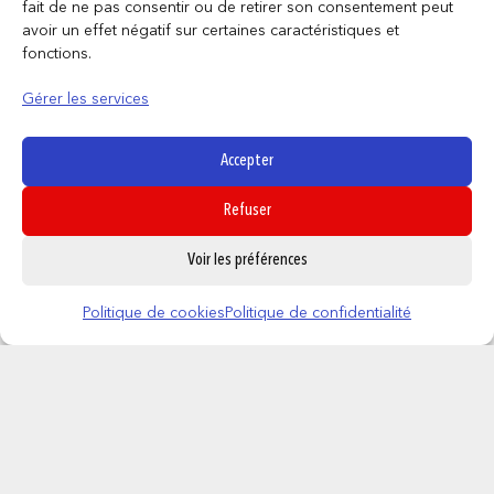
fait de ne pas consentir ou de retirer son consentement peut
avoir un effet négatif sur certaines caractéristiques et
fonctions.
Gérer les services
Accepter
Refuser
0
Voir les préférences
Politique de cookies
Politique de confidentialité
MY HERO ACADEMIA – Bol – 600 ml –
« Plus Ultra »
21,95
€
AJOUTER AU PANIER