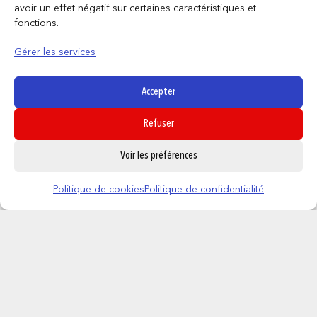
avoir un effet négatif sur certaines caractéristiques et
fonctions.
Gérer les services
Produits similaires
Accepter
Refuser
0
Voir les préférences
Politique de cookies
Politique de confidentialité