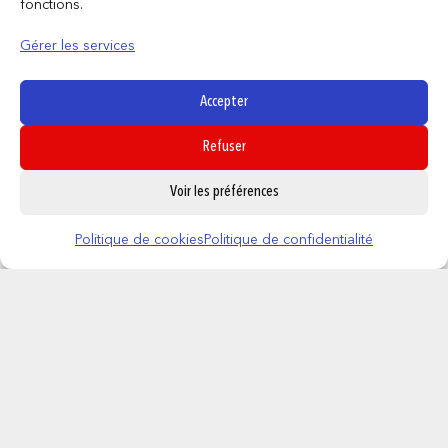
fonctions.
Gérer les services
Produits similaires
Accepter
Refuser
0
Voir les préférences
Politique de cookies
Politique de confidentialité