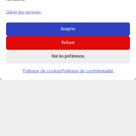
Produits similaires
Gérer les services
Accepter
Refuser
0
Voir les préférences
Politique de cookies
Politique de confidentialité
DRAGON BALL SUPER – POP N° 314 –