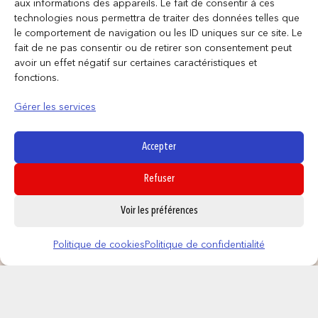
aux informations des appareils. Le fait de consentir à ces
F.A.Q
technologies nous permettra de traiter des données telles que
le comportement de navigation ou les ID uniques sur ce site. Le
fait de ne pas consentir ou de retirer son consentement peut
INFORMATIONS LÉGALES
avoir un effet négatif sur certaines caractéristiques et
fonctions.
Gérer les services
Conditions générales de vente
Politique de confidentialité
Accepter
Politique de cookies
Mentions légales
Refuser
SUIVEZ NOUS
0
Voir les préférences
Politique de cookies
Politique de confidentialité