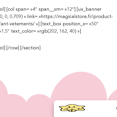
/col] [col span= »4″ span__sm= »12″] [ux_banner
, 0, 0.709) » link= »https://magicalstore.fr/product-
ant-vetements/ »] [text_box position_x= »50″
»1.5″ text_color= »rgb(202, 162, 40) »]
l] [/row] [/section]