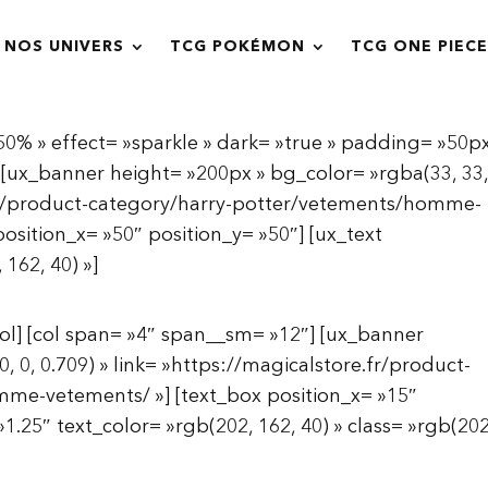
NOS UNIVERS
TCG POKÉMON
TCG ONE PIECE
% » effect= »sparkle » dark= »true » padding= »50px
 [ux_banner height= »200px » bg_color= »rgba(33, 33,
e.fr/product-category/harry-potter/vetements/homme-
osition_x= »50″ position_y= »50″] [ux_text
 162, 40) »]
/col] [col span= »4″ span__sm= »12″] [ux_banner
, 0, 0.709) » link= »https://magicalstore.fr/product-
me-vetements/ »] [text_box position_x= »15″
»1.25″ text_color= »rgb(202, 162, 40) » class= »rgb(202