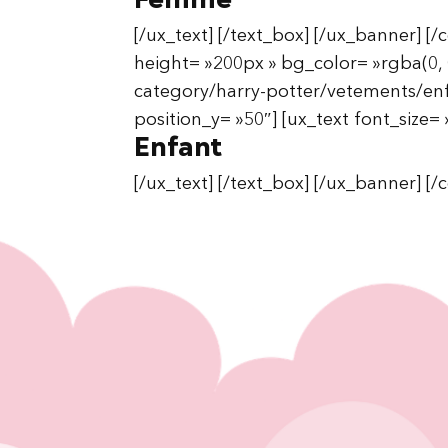
[/ux_text] [/text_box] [/ux_banner] [
height= »200px » bg_color= »rgba(0, 0
category/harry-potter/vetements/enf
position_y= »50″] [ux_text font_size= 
Enfant
[/ux_text] [/text_box] [/ux_banner] [/co