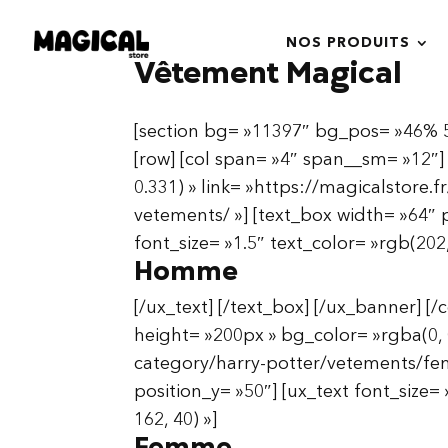
NOS PRODUITS
Vêtement Magical
[section bg= »11397″ bg_pos= »46% 50
[row] [col span= »4″ span__sm= »12″]
0.331) » link= »https://magicalstor
vetements/ »] [text_box width= »64″ p
font_size= »1.5″ text_color= »rgb(202,
Homme
[/ux_text] [/text_box] [/ux_banner] [
height= »200px » bg_color= »rgba(0, 0
category/harry-potter/vetements/fem
position_y= »50″] [ux_text font_size= 
162, 40) »]
Femme