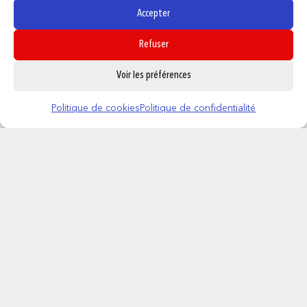
Accepter
Refuser
0
Voir les préférences
Politique de cookies
Politique de confidentialité
ONE PIECE – Chapeau de Luffy – Porte-
Cles 3D
11,95
€
AJOUTER AU PANIER