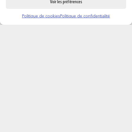
Voir les préférences
Politique de cookies
Politique de confidentialité
STITCH – Bouteille en Acier Inoxydable
780ml
21,95
€